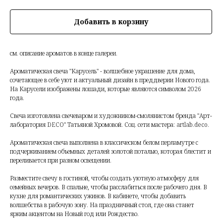
Добавить в корзину
см. описание ароматов в конце галереи.
Ароматическая свеча "Карусель" - волшебное украшение для дома,
сочетающее в себе уют и актуальный дизайн в преддверии Нового года.
На Карусели изображены лошади, которые являются символом 2026
года.
Свеча изготовлена свечеваром и художником-смолянистом бренда "Арт-
лаборатория DECO" Татьяной Хромовой. Соц. сети мастера: artlab.deco.
Ароматическая свеча выполнена в классическом белом перламутре с
подчеркиванием объемных деталей золотой поталью, которая блестит и
переливается при разном освещении.
Разместите свечу в гостиной, чтобы создать уютную атмосферу для
семейных вечеров. В спальне, чтобы расслабиться после рабочего дня. В
кухне для романтических ужинов. В кабинете, чтобы добавить
волшебства в рабочую зону. На праздничный стол, где она станет
ярким акцентом на Новый год или Рождество.