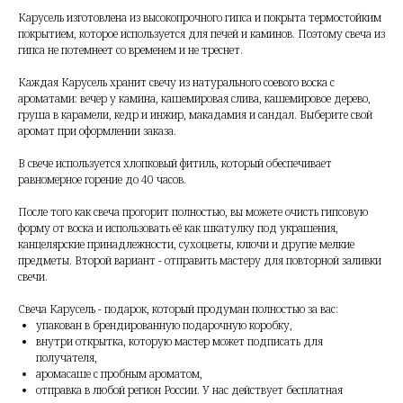
Карусель изготовлена из высокопрочного гипса и покрыта термостойким
покрытием, которое используется для печей и каминов. Поэтому свеча из
гипса не потемнеет со временем и не треснет.
Каждая Карусель хранит свечу из натурального соевого воска с
ароматами: вечер у камина, кашемировая слива, кашемировое дерево,
груша в карамели, кедр и инжир, макадамия и сандал. Выберите свой
аромат при оформлении заказа.
В свече используется хлопковый фитиль, который обеспечивает
равномерное горение до 40 часов.
После того как свеча прогорит полностью, вы можете очисть гипсовую
форму от воска и использовать её как шкатулку под украшения,
канцелярские принадлежности, сухоцветы, ключи и другие мелкие
предметы. Второй вариант - отправить мастеру для повторной заливки
свечи.
Свеча Карусель - подарок, который продуман полностью за вас:
упакован в брендированную подарочную коробку,
внутри открытка, которую мастер может подписать для
получателя,
аромасаше с пробным ароматом,
отправка в любой регион России. У нас действует бесплатная