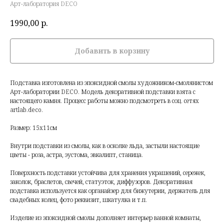
Арт-лаборатория DECO
1990,00
р.
Добавить в корзину
Подставка изготовлена из эпоксидной смолы художником-смолянистом
Арт-лаборатории DECO. Модель декоративной подставки взята с
настоящего камня. Процесс работы можно подсмотреть в соц. сетях
artlab.deco.
Размер: 15х11см
Внутри подставки из смолы, как в осколке льда, застыли настоящие
цветы - роза, астра, эустома, эвкалипт, станица.
Поверхность подставки устойчива для хранения украшений, сережек,
заколок, браслетов, свечей, статуэток, диффузоров. Декоративная
подставка используется как органайзер для бижутерии, держатель для
свадебных колец, фото реквизит, шкатулка и т.п.
Изделие из эпоксидной смолы дополняет интерьер ванной комнаты,