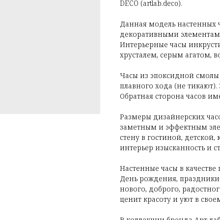
DECO (artlab.deco).
Данная модель настенных ч
декоративными элементами
Интерьерные часы инкруст
хрусталем, серым агатом, 
Часы из эпоксидной смол
плавного хода (не тикают).
Обратная сторона часов име
Размеры дизайнерских часов
заметным и эффектным эле
стену в гостиной, детской, 
интерьер изысканность и ст
Настенные часы в качестве
День рождения, праздники 
нового, доброго, радостног
ценит красоту и уют в свое
В коллекции бренда Арт-л