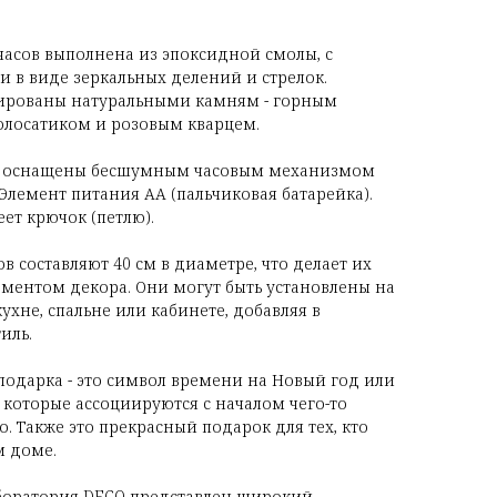
асов выполнена из эпоксидной смолы, с
 в виде зеркальных делений и стрелок.
ированы натуральными камням - горным
волосатиком и розовым кварцем.
ы оснащены бесшумным часовым механизмом
 Элемент питания АА (пальчиковая батарейка).
ет крючок (петлю).
 составляют 40 см в диаметре, что делает их
ментом декора. Они могут быть установлены на
кухне, спальне или кабинете, добавляя в
иль.
 подарка - это символ времени на Новый год или
которые ассоциируются с началом чего-то
о. Также это прекрасный подарок для тех, кто
м доме.
аборатория DECO представлен широкий