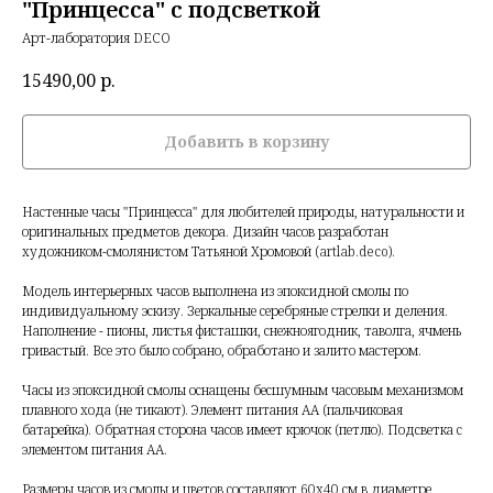
"Принцесса" с подсветкой
Арт-лаборатория DECO
15490,00
р.
Добавить в корзину
Настенные часы "Принцесса" для любителей природы, натуральности и
оригинальных предметов декора. Дизайн часов разработан
художником-смолянистом Татьяной Хромовой (artlab.deco).
Модель интерьерных часов выполнена из эпоксидной смолы по
индивидуальному эскизу. Зеркальные серебряные стрелки и деления.
Наполнение - пионы, листья фисташки, снежноягодник, таволга, ячмень
гривастый. Все это было собрано, обработано и залито мастером.
Часы из эпоксидной смолы оснащены бесшумным часовым механизмом
плавного хода (не тикают). Элемент питания АА (пальчиковая
батарейка). Обратная сторона часов имеет крючок (петлю). Подсветка с
элементом питания АА.
Размеры часов из смолы и цветов составляют 60х40 см в диаметре,