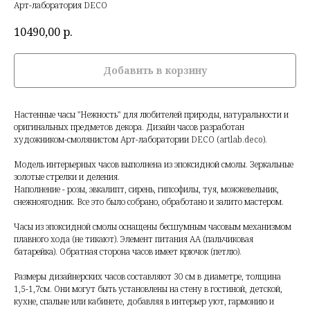
Арт-лаборатория DECO
10490,00
р.
Добавить в корзину
Настенные часы "Нежность" для любителей природы, натуральности и
оригинальных предметов декора. Дизайн часов разработан
художником-смолянистом Арт-лаборатории DECO (artlab.deco).
Модель интерьерных часов выполнена из эпоксидной смолы. Зеркальные
золотые стрелки и деления.
Наполнение - розы, эвкалипт, сирень, гипсофилы, туя, можжевельник,
снежноягодник. Все это было собрано, обработано и залито мастером.
Часы из эпоксидной смолы оснащены бесшумным часовым механизмом
плавного хода (не тикают). Элемент питания АА (пальчиковая
батарейка). Обратная сторона часов имеет крючок (петлю).
Размеры дизайнерских часов составляют 30 см в диаметре, толщина
1,5-1,7см. Они могут быть установлены на стену в гостиной, детской,
кухне, спальне или кабинете, добавляя в интерьер уют, гармонию и