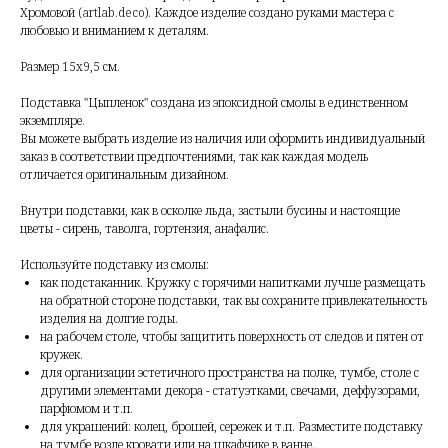
Хромовой (artlab.deco). Каждое изделие создано руками мастера с
любовью и вниманием к деталям.
Размер 15х9,5 см.
Подставка "Цыпленок" создана из эпоксидной смолы в единственном
экземпляре.
Вы можете выбрать изделие из наличия или оформить индивидуальный
заказ в соответствии предпочтениями, так как каждая модель
отличается оригинальным дизайном.
Внутри подставки, как в осколке льда, застыли бусины и настоящие
цветы - сирень, таволга, гортензия, анафалис.
Используйте подставку из смолы:
как подстаканник. Кружку с горячими напитками лучше размещать
на обратной стороне подставки, так вы сохраните привлекательность
изделия на долгие годы.
на рабочем столе, чтобы защитить поверхность от следов и пятен от
кружек.
для организации эстетичного пространства на полке, тумбе, столе с
другими элементами декора - статуэтками, свечами, деффузорами,
парфюмом и т.п.
для украшений: колец, брошей, сережек и т.п. Разместите подставку
на тумбе возле кровати или на шкафчике в ванне.