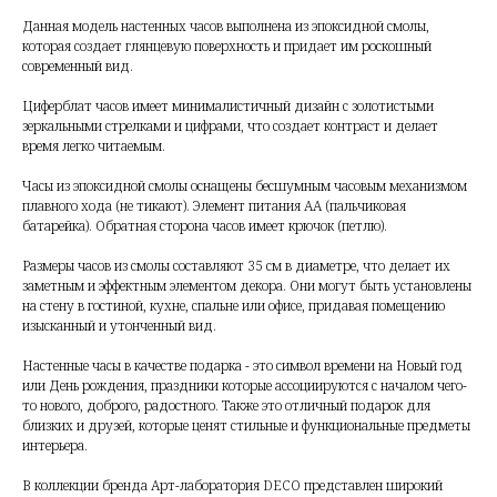
Данная модель настенных часов выполнена из эпоксидной смолы,
которая создает глянцевую поверхность и придает им роскошный
современный вид.
Циферблат часов имеет минималистичный дизайн с золотистыми
зеркальными стрелками и цифрами, что создает контраст и делает
время легко читаемым.
Часы из эпоксидной смолы оснащены бесшумным часовым механизмом
плавного хода (не тикают). Элемент питания АА (пальчиковая
батарейка). Обратная сторона часов имеет крючок (петлю).
Размеры часов из смолы составляют 35 см в диаметре, что делает их
заметным и эффектным элементом декора. Они могут быть установлены
на стену в гостиной, кухне, спальне или офисе, придавая помещению
изысканный и утонченный вид.
Настенные часы в качестве подарка - это символ времени на Новый год
или День рождения, праздники которые ассоциируются с началом чего-
то нового, доброго, радостного. Также это отличный подарок для
близких и друзей, которые ценят стильные и функциональные предметы
интерьера.
В коллекции бренда Арт-лаборатория DECO представлен широкий