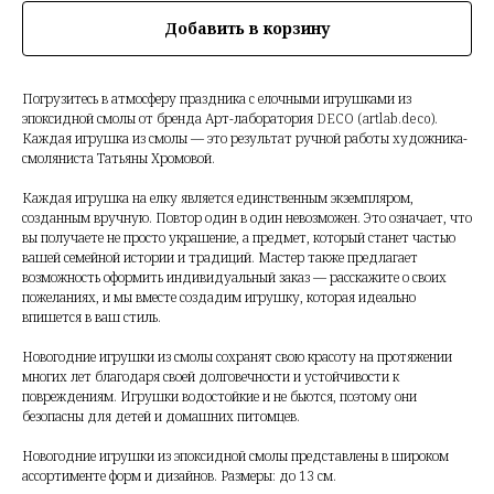
Добавить в корзину
Погрузитесь в атмосферу праздника с елочными игрушками из
эпоксидной смолы от бренда Арт-лаборатория DECO (artlab.deco).
Каждая игрушка из смолы — это результат ручной работы художника-
смоляниста Татьяны Хромовой.
Каждая игрушка на елку является единственным экземпляром,
созданным вручную. Повтор один в один невозможен. Это означает, что
вы получаете не просто украшение, а предмет, который станет частью
вашей семейной истории и традиций. Мастер также предлагает
возможность оформить индивидуальный заказ — расскажите о своих
пожеланиях, и мы вместе создадим игрушку, которая идеально
впишется в ваш стиль.
Новогодние игрушки из смолы сохранят свою красоту на протяжении
многих лет благодаря своей долговечности и устойчивости к
повреждениям. Игрушки водостойкие и не бьются, поэтому они
безопасны для детей и домашних питомцев.
Новогодние игрушки из эпоксидной смолы представлены в широком
ассортименте форм и дизайнов. Размеры: до 13 см.