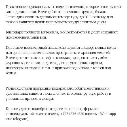
Практичные и функциональные изделия из смолы, которые используются
как подстаканники. Размещайте на них чашки, кружки, бокалы.
Эпоксидная смола выдерживает температуру до 80С, поэтому для
горячих напитков лучше использовать посуду с толстым дном.
Благодаря прочности материала, они легко моются и долго сохраняют
свой первоначальный вид.
Подставки из эпоксидной смолы используются в декоративных целях
для организации эстетического пространства и хранения мелочей.
Размещают на полках, шкафах, комодах, прикроватных тумбах,
журнальных столиках под свечи, декор, украшения, парфюм,
диффузоры, статуэтки и т.п., в прихожей под ключи, в ванной под
кольца.
Такие подставки прекрасный подарок для любителей стильных и
оригинальных вещей, а также для тех, кто ценит ручную работу и
уникальные предметы декора.
Если не удалось подобрать изделие из наличия, оформите
индивидуальный заказ по номеру +79513761330 (писать в Whatsapp
или Telegram).