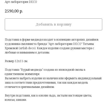
Арт-лаборатория DECO
2590,00
р.
Добавить в корзину
Подставка в форме медведя входит в коллекцию авторских дизайнов
художника-смоляниста бренда "Арт-лаборатории DECO" Татьяны
Хромовой (artlab.deco). Каждое изделие создано руками мастера с
любовью и вниманием к деталям.
Размер 12х11 см.
Подставка "Бурый медведь" создана из эпоксидной смолы в
единственном экземпляре.
Вы можете выбрать изделие из наличия или оформить индивидуальный
заказ в соответствии предпочтениями, так как каждая модель
отличается оригинальным дизайном.
Внутри подставки, как в осколке льда, застыли настоящие цветы,
колосья, шишки.