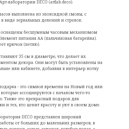
т-лаборатории DECO (artlab.deco).
асов выполнена из эпоксидной смолы, с
 виде зеркальных делений и стрелок.
ы оснащены бесшумным часовым механизмом
 Элемент питания АА (пальчиковая батарейка).
ет крючок (петлю).
тавляют 35 см в диаметре, что делает их
ментом декора. Они могут быть установлены на
пальне или кабинете, добавляя в интерьер нотку
 подарка - это символ времени на Новый год или
которые ассоциируются с началом чего-то
о. Также это прекрасный подарок для
 и тех, кто ценит красоту и уют в своем доме.
аборатория DECO представлен широкий
работы от больших до маленьких размеров, в
ых, черных, серых, зеленых, голубых тонах, с