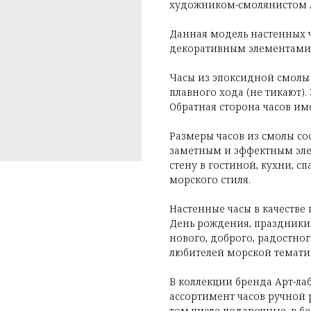
художником-смолянистом Ар
Данная модель настенных ч
декоративным элементами в
Часы из эпоксидной смол
плавного хода (не тикают).
Обратная сторона часов име
Размеры часов из смолы сос
заметным и эффектным эле
стену в гостиной, кухни, с
морского стиля.
Настенные часы в качестве
День рождения, праздники 
нового, доброго, радостног
любителей морской тематики
В коллекции бренда Арт-л
ассортимент часов ручной 
том числе подарочные, в бел