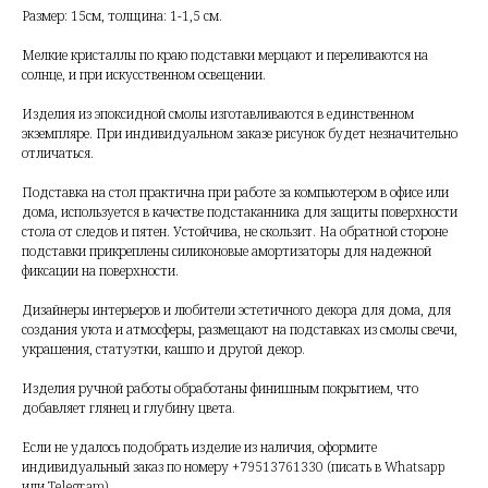
Размер: 15см, толщина: 1-1,5 см.
Мелкие кристаллы по краю подставки мерцают и переливаются на
солнце, и при искусственном освещении.
Изделия из эпоксидной смолы изготавливаются в единственном
экземпляре. При индивидуальном заказе рисунок будет незначительно
отличаться.
Подставка на стол практична при работе за компьютером в офисе или
дома, используется в качестве подстаканника для защиты поверхности
стола от следов и пятен. Устойчива, не скользит. На обратной стороне
подставки прикреплены силиконовые амортизаторы для надежной
фиксации на поверхности.
Дизайнеры интерьеров и любители эстетичного декора для дома, для
создания уюта и атмосферы, размещают на подставках из смолы свечи,
украшения, статуэтки, кашпо и другой декор.
Изделия ручной работы обработаны финишным покрытием, что
добавляет глянец и глубину цвета.
Если не удалось подобрать изделие из наличия, оформите
индивидуальный заказ по номеру +79513761330 (писать в Whatsapp
или Telegram).