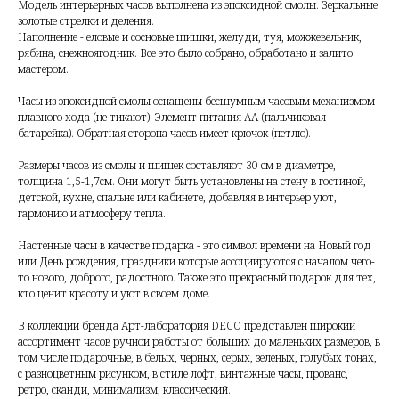
Модель интерьерных часов выполнена из эпоксидной смолы. Зеркальные
золотые стрелки и деления.
Наполнение - еловые и сосновые шишки, желуди, туя, можжевельник,
рябина, снежноягодник. Все это было собрано, обработано и залито
мастером.
Часы из эпоксидной смолы оснащены бесшумным часовым механизмом
плавного хода (не тикают). Элемент питания АА (пальчиковая
батарейка). Обратная сторона часов имеет крючок (петлю).
Размеры часов из смолы и шишек составляют 30 см в диаметре,
толщина 1,5-1,7см. Они могут быть установлены на стену в гостиной,
детской, кухне, спальне или кабинете, добавляя в интерьер уют,
гармонию и атмосферу тепла.
Настенные часы в качестве подарка - это символ времени на Новый год
или День рождения, праздники которые ассоциируются с началом чего-
то нового, доброго, радостного. Также это прекрасный подарок для тех,
кто ценит красоту и уют в своем доме.
В коллекции бренда Арт-лаборатория DECO представлен широкий
ассортимент часов ручной работы от больших до маленьких размеров, в
том числе подарочные, в белых, черных, серых, зеленых, голубых тонах,
с разноцветным рисунком, в стиле лофт, винтажные часы, прованс,
ретро, сканди, минимализм, классический.