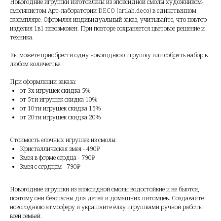
Новогодние игрушки изготовлены из эпоксидной смолы художником-
смолянистом Арт-лаборатории DECO (artlab.deco) в единственном
экземпляре. Оформляя индивидуальный заказ, учитывайте, что повтор
изделия 1в1 невозможен. При повторе сохраняется цветовое решение и
техника.
Вы можете приобрести одну новогоднюю игрушку или собрать набор в
любом количестве.
При оформлении заказа:
от 3х игрушек скидка 5%
от 5ти игрушек скидка 10%
от 10ти игрушек скидка 15%
от 20ти игрушек скидка 20%
Стоимость елочных игрушек из смолы:
Кристаллическая змея - 490₽
Змея в форме сердца - 790₽
Змея с сердцем - 790₽
Новогодние игрушки из эпоксидной смолы водостойкие и не бьются,
поэтому они безопасны для детей и домашних питомцев. Создавайте
новогоднюю атмосферу и украшайте ёлку игрушками ручной работы
всей семьей.